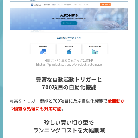
引用元HP：三和コムテック公式HP
hhttps://product.sct.co.jp/product/automate
豊富な自動起動トリガーと
700項目の自動化機能
豊富なトリガー機能と700項目に及ぶ自動化機能で
全自動か
つ複雑な処理にも対応可能
。
珍しい買い切り型で
ランニングコストを大幅削減