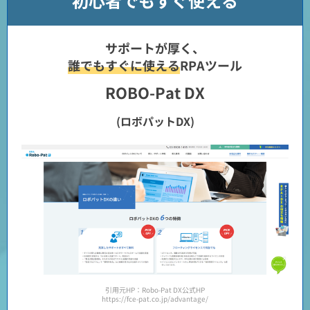
初心者でもすぐ使える
サポートが厚く、
誰でもすぐに使える
RPAツール
ROBO-Pat DX
(ロボパットDX)
引用元HP：Robo-Pat DX公式HP
https://fce-pat.co.jp/advantage/